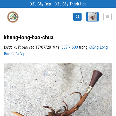
Bỏ
Điếu Cày Đẹp - Điều Cày Thanh Hóa
qua
nội
dung
khung-long-bao-chua
Được xuất bản vào
17/07/2019
tại
557 × 600
trong
Khủng Long
Bạo Chúa Víp