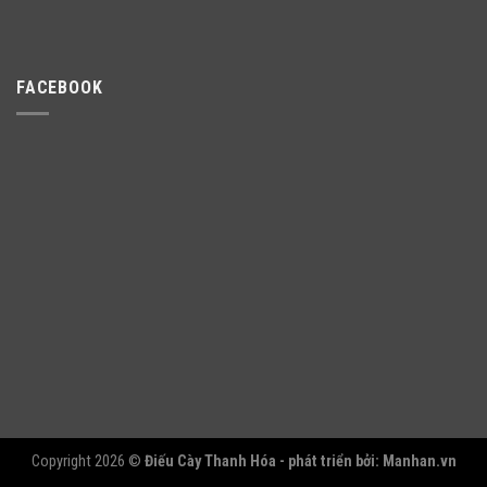
FACEBOOK
Copyright 2026 ©
Điếu Cày Thanh Hóa - phát triển bởi:
Manhan.vn