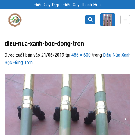
Bỏ
Điếu Cày Đẹp - Điều Cày Thanh Hóa
qua
nội
dung
dieu-nua-xanh-boc-dong-tron
Được xuất bản vào
21/06/2019
tại
486 × 600
trong
Điếu Nứa Xanh
Bọc Đồng Trơn