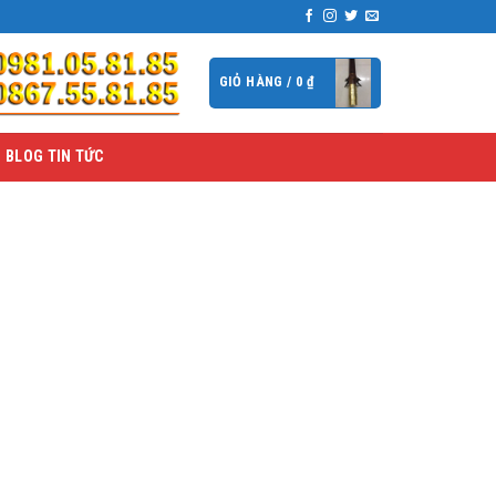
GIỎ HÀNG /
0
₫
BLOG TIN TỨC