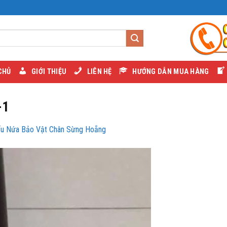
CHỦ
GIỚI THIỆU
LIÊN HỆ
HƯỚNG DẪN MUA HÀNG
-1
ếu Nứa Bảo Vật Chân Sừng Hoẵng