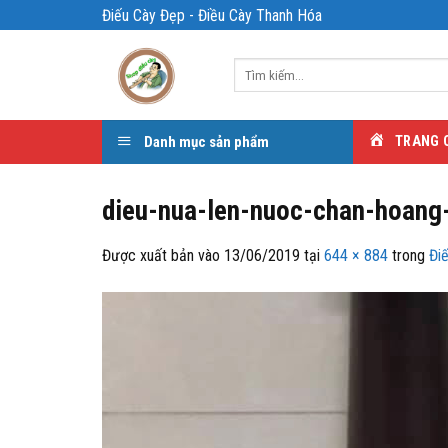
Bỏ
Điếu Cày Đẹp - Điều Cày Thanh Hóa
qua
nội
Tìm
dung
kiếm:
Danh mục sản phẩm
TRANG 
dieu-nua-len-nuoc-chan-hoang
Được xuất bản vào
13/06/2019
tại
644 × 884
trong
Đi