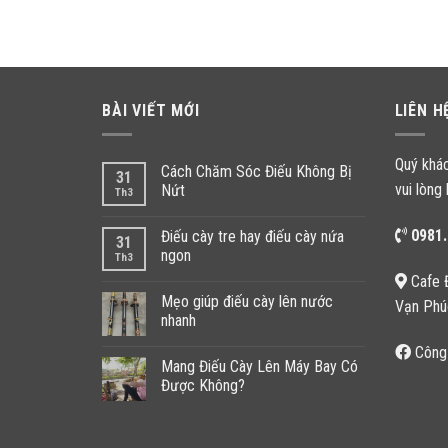
BÀI VIẾT MỚI
LIÊN H
Quý khá
Cách Chăm Sóc Điếu Không Bị
31
vui lòng 
Nứt
Th3
0981.
Điếu cày tre hay điếu cày nứa
31
ngon
Th3
Cafe 
Mẹo giúp điếu cày lên nước
Vạn Phú
nhanh
Công
Mang Điếu Cày Lên Máy Bay Có
Được Không?