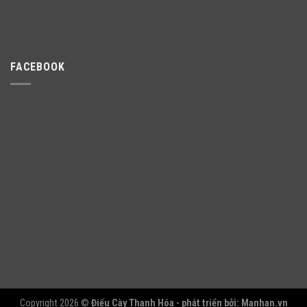
FACEBOOK
Copyright 2026 ©
Điếu Cày Thanh Hóa - phát triển bởi:
Manhan.vn