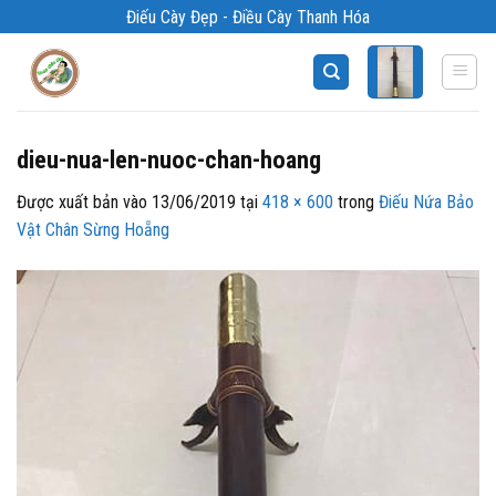
Bỏ
Điếu Cày Đẹp - Điều Cày Thanh Hóa
qua
nội
dung
dieu-nua-len-nuoc-chan-hoang
Được xuất bản vào
13/06/2019
tại
418 × 600
trong
Điếu Nứa Bảo
Vật Chân Sừng Hoẵng