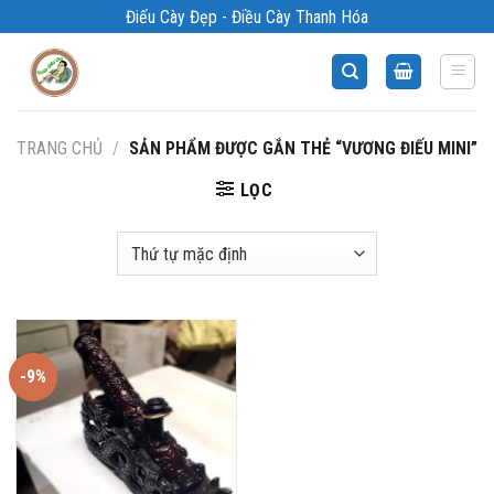
Bỏ
Điếu Cày Đẹp - Điều Cày Thanh Hóa
qua
nội
dung
TRANG CHỦ
/
SẢN PHẨM ĐƯỢC GẮN THẺ “VƯƠNG ĐIẾU MINI”
LỌC
-9%