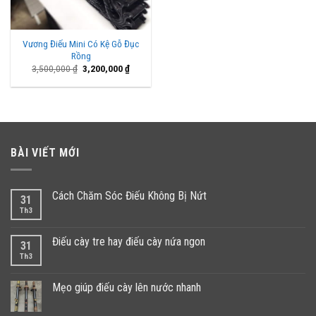
Vương Điếu Mini Có Kệ Gỗ Đục
Rồng
Giá
Giá
3,500,000
₫
3,200,000
₫
gốc
hiện
là:
tại
3,500,000 ₫.
là:
3,200,000 ₫.
BÀI VIẾT MỚI
Cách Chăm Sóc Điếu Không Bị Nứt
31
Th3
Điếu cày tre hay điếu cày nứa ngon
31
Th3
Mẹo giúp điếu cày lên nước nhanh