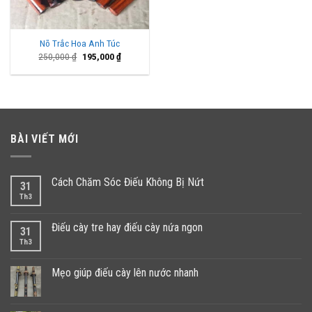
Nõ Trắc Hoa Anh Túc
Giá
Giá
250,000
₫
195,000
₫
gốc
hiện
là:
tại
250,000 ₫.
là:
195,000 ₫.
BÀI VIẾT MỚI
Cách Chăm Sóc Điếu Không Bị Nứt
31
Th3
Điếu cày tre hay điếu cày nứa ngon
31
Th3
Mẹo giúp điếu cày lên nước nhanh