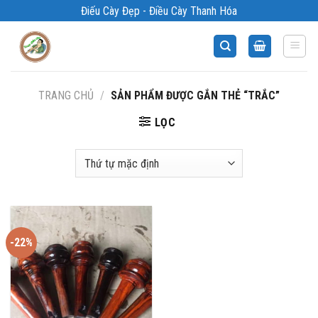
Bỏ
Điếu Cày Đẹp - Điều Cày Thanh Hóa
qua
nội
dung
TRANG CHỦ
/
SẢN PHẨM ĐƯỢC GẮN THẺ “TRẮC”
LỌC
-22%