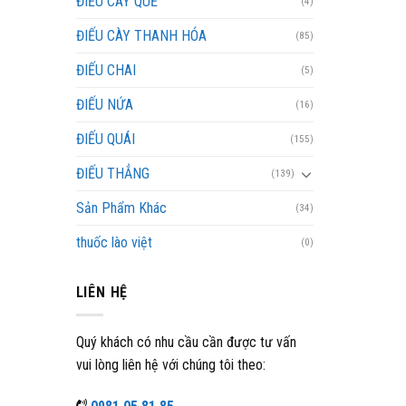
ĐIẾU CÀY QUẾ
(4)
ĐIẾU CÀY THANH HÓA
(85)
ĐIẾU CHAI
(5)
ĐIẾU NỨA
(16)
ĐIẾU QUÁI
(155)
ĐIẾU THẲNG
(139)
Sản Phẩm Khác
(34)
thuốc lào việt
(0)
LIÊN HỆ
Quý khách có nhu cầu cần được tư vấn
vui lòng liên hệ với chúng tôi theo: