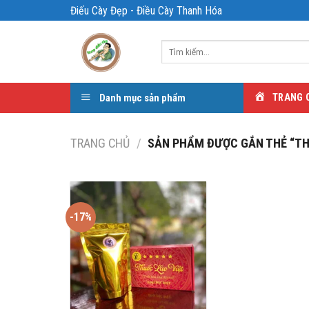
Bỏ
Điếu Cày Đẹp - Điều Cày Thanh Hóa
qua
nội
Tìm
dung
kiếm:
Danh mục sản phẩm
TRANG 
TRANG CHỦ
/
SẢN PHẨM ĐƯỢC GẮN THẺ “TH
-17%