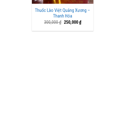
Thuốc Lào Việt Quảng Xương –
Thanh Hóa
Giá
Giá
300,000
₫
250,000
₫
gốc
hiện
là:
tại
300,000 ₫.
là:
250,000 ₫.