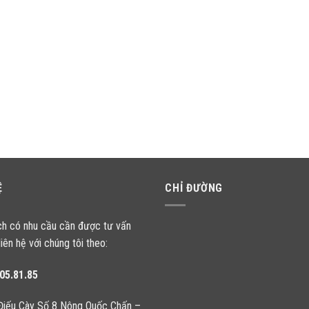
Ệ
CHỈ ĐƯỜNG
ch có nhu cầu cần được tư vấn
liên hệ với chúng tôi theo:
05.81.85
Điếu Cày Số 8 Nông Quốc Chấn –