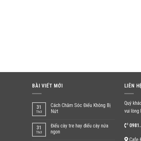
BÀI VIẾT MỚI
LIÊN H
Quý khá
Cách Chăm Sóc Điếu Không Bị
31
vui lòng 
Nứt
Th3
0981.
Điếu cày tre hay điếu cày nứa
31
ngon
Th3
Cafe 