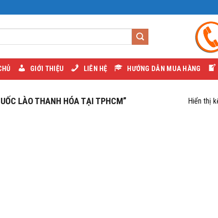
CHỦ
GIỚI THIỆU
LIÊN HỆ
HƯỚNG DẪN MUA HÀNG
UỐC LÀO THANH HÓA TẠI TPHCM”
Hiển thị 