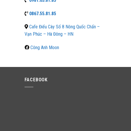
0981.05.81.85
0867.55.81.85
Cafe Điếu Cày Số 8 Nông Quốc Chấn –
Vạn Phúc – Hà Đông – HN
Công Anh Moon
FACEBOOK