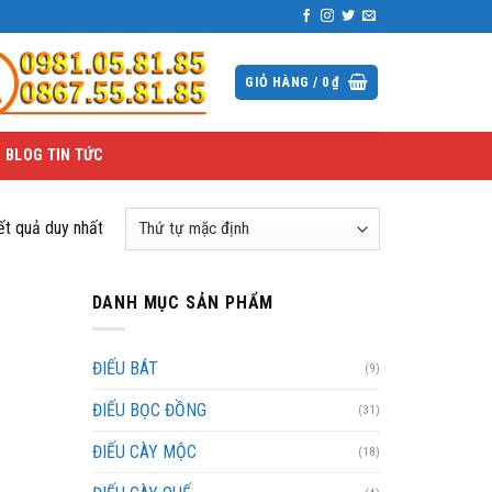
GIỎ HÀNG /
0
₫
BLOG TIN TỨC
kết quả duy nhất
DANH MỤC SẢN PHẨM
ĐIẾU BÁT
(9)
ĐIẾU BỌC ĐỒNG
(31)
ĐIẾU CÀY MỘC
(18)