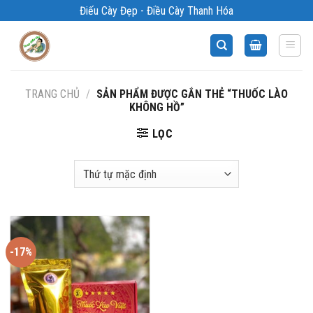
Bỏ
Điếu Cày Đẹp - Điều Cày Thanh Hóa
qua
nội
dung
TRANG CHỦ
/
SẢN PHẨM ĐƯỢC GẮN THẺ “THUỐC LÀO
KHÔNG HỒ”
LỌC
-17%