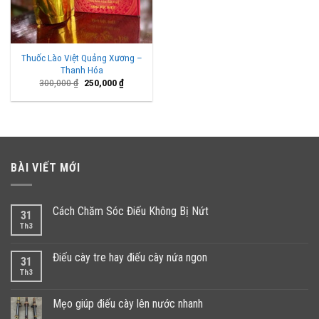
Thuốc Lào Việt Quảng Xương –
Thanh Hóa
Giá
Giá
300,000
₫
250,000
₫
gốc
hiện
là:
tại
300,000 ₫.
là:
250,000 ₫.
BÀI VIẾT MỚI
Cách Chăm Sóc Điếu Không Bị Nứt
31
Th3
Điếu cày tre hay điếu cày nứa ngon
31
Th3
Mẹo giúp điếu cày lên nước nhanh