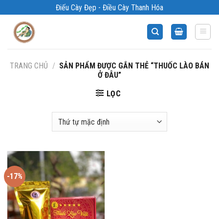
Bỏ
Điếu Cày Đẹp - Điều Cày Thanh Hóa
qua
nội
dung
TRANG CHỦ
/
SẢN PHẨM ĐƯỢC GẮN THẺ “THUỐC LÀO BÁN
Ở ĐÂU”
LỌC
-17%