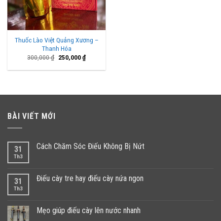
Thuốc Lào Việt Quảng Xương –
Thanh Hóa
Giá
Giá
300,000
₫
250,000
₫
gốc
hiện
là:
tại
300,000 ₫.
là:
250,000 ₫.
BÀI VIẾT MỚI
Cách Chăm Sóc Điếu Không Bị Nứt
31
Th3
Điếu cày tre hay điếu cày nứa ngon
31
Th3
Mẹo giúp điếu cày lên nước nhanh