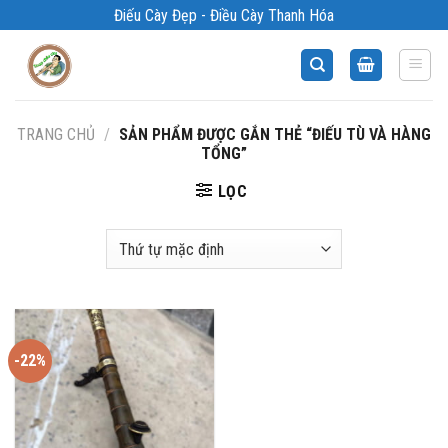
Bỏ
Điếu Cày Đẹp - Điều Cày Thanh Hóa
qua
nội
dung
TRANG CHỦ
/
SẢN PHẨM ĐƯỢC GẮN THẺ “ĐIẾU TÙ VÀ HÀNG
TỔNG”
LỌC
-22%