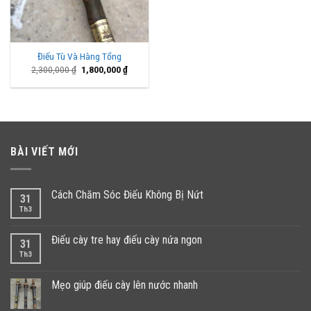
Điếu Tù Và Hàng Tổng
Giá
Giá
2,300,000
₫
1,800,000
₫
gốc
hiện
là:
tại
2,300,000 ₫.
là:
1,800,000 ₫.
BÀI VIẾT MỚI
Cách Chăm Sóc Điếu Không Bị Nứt
31
Th3
Điếu cày tre hay điếu cày nứa ngon
31
Th3
Mẹo giúp điếu cày lên nước nhanh