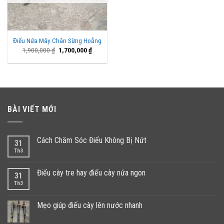
Điếu Nứa Mây Chân Sừng Hoẵng
Giá
Giá
1,900,000
₫
1,700,000
₫
gốc
hiện
là:
tại
1,900,000 ₫.
là:
1,700,000 ₫.
BÀI VIẾT MỚI
Cách Chăm Sóc Điếu Không Bị Nứt
31
Th3
Điếu cày tre hay điếu cày nứa ngon
31
Th3
Mẹo giúp điếu cày lên nước nhanh