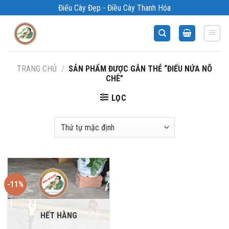
Bỏ
Điếu Cày Đẹp - Điều Cày Thanh Hóa
qua
nội
dung
TRANG CHỦ
/
SẢN PHẨM ĐƯỢC GẮN THẺ “ĐIẾU NỨA NÕ
CHÈ”
LỌC
-11%
HẾT HÀNG