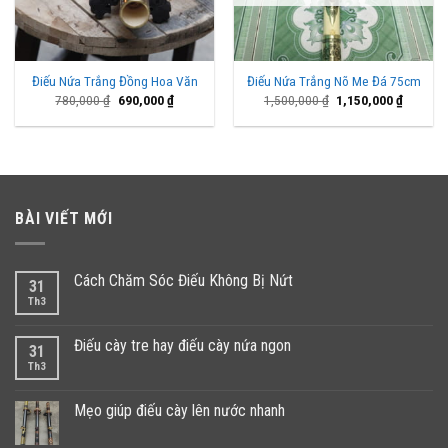
Điếu Nứa Trắng Đồng Hoa Văn
Điếu Nứa Trắng Nõ Me Đá 75cm
Giá
Giá
Giá
Giá
780,000
₫
690,000
₫
1,500,000
₫
1,150,000
₫
gốc
hiện
gốc
hiện
là:
tại
là:
tại
780,000 ₫.
là:
1,500,000 ₫.
là:
690,000 ₫.
1,150,00
BÀI VIẾT MỚI
Cách Chăm Sóc Điếu Không Bị Nứt
31
Th3
Điếu cày tre hay điếu cày nứa ngon
31
Th3
Mẹo giúp điếu cày lên nước nhanh