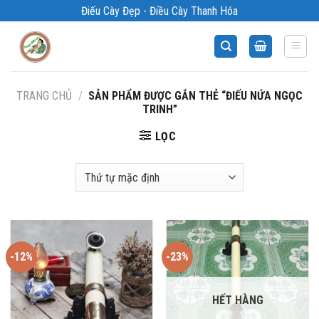
Bỏ
Điếu Cày Đẹp - Điều Cày Thanh Hóa
qua
nội
dung
TRANG CHỦ
/
SẢN PHẨM ĐƯỢC GẮN THẺ “ĐIẾU NỨA NGỌC
TRINH”
LỌC
-12%
-23%
HẾT HÀNG