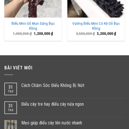
Điếu Mini Gỗ Mun Sừng Đục
Vương Điếu Mini Có Kệ Gỗ Đục
Rồng
Rồng
Giá
Giá
Giá
Giá
1,300,000
₫
1,200,000
₫
3,500,000
₫
3,200,000
₫
gốc
hiện
gốc
hiện
là:
tại
là:
tại
1,300,000 ₫.
là:
3,500,000 ₫.
là:
1,200,000 ₫.
3,200,00
BÀI VIẾT MỚI
Cách Chăm Sóc Điếu Không Bị Nứt
31
Th3
Điếu cày tre hay điếu cày nứa ngon
31
Th3
Mẹo giúp điếu cày lên nước nhanh