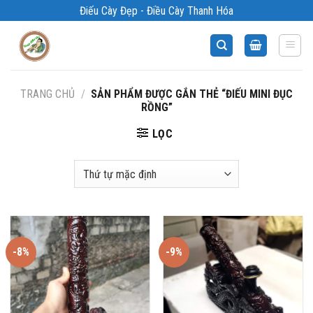
Bỏ
Điếu Cày Đẹp - Điều Cày Thanh Hóa
qua
nội
dung
TRANG CHỦ
/
SẢN PHẨM ĐƯỢC GẮN THẺ “ĐIẾU MINI ĐỤC
RỒNG”
LỌC
-8%
-9%