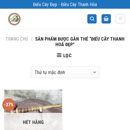
Bỏ
Điếu Cày Đẹp - Điều Cày Thanh Hóa
qua
nội
dung
TRANG CHỦ
/
SẢN PHẨM ĐƯỢC GẮN THẺ “ĐIẾU CÀY THANH
HOÁ ĐẸP”
LỌC
-27%
HẾT HÀNG