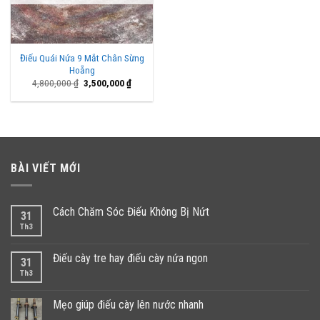
Điếu Quái Nứa 9 Mắt Chân Sừng
Hoẵng
Giá
Giá
4,800,000
₫
3,500,000
₫
gốc
hiện
là:
tại
4,800,000 ₫.
là:
3,500,000 ₫.
BÀI VIẾT MỚI
Cách Chăm Sóc Điếu Không Bị Nứt
31
Th3
Điếu cày tre hay điếu cày nứa ngon
31
Th3
Mẹo giúp điếu cày lên nước nhanh