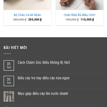
Bộ Chân Cá Nõ Nhãn
Chân Điếu Đủ Mẫu CD01
Giá
Giá
Giá
Giá
280,000
₫
250,000
₫
140,000
₫
110,000
₫
gốc
hiện
gốc
hiện
là:
tại
là:
tại
280,000 ₫.
là:
140,000 ₫.
là:
250,000 ₫.
110,000 ₫
BÀI VIẾT MỚI
Cách Chăm Sóc Điếu Không Bị Nứt
31
Th3
Điếu cày tre hay điếu cày nứa ngon
31
Th3
Mẹo giúp điếu cày lên nước nhanh