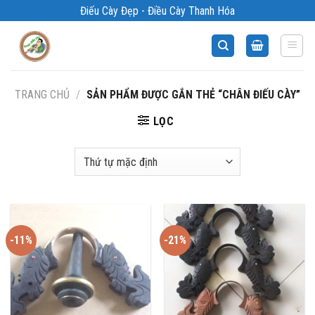
Bỏ
Điếu Cày Đẹp - Điều Cày Thanh Hóa
qua
nội
dung
TRANG CHỦ
/
SẢN PHẨM ĐƯỢC GẮN THẺ “CHÂN ĐIẾU CÀY”
LỌC
-11%
-21%