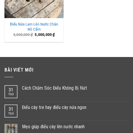
Điếu Nứa Lam Lên Nước Chân
Nõ Cẩm
Giá
Giá
5,500,000
₫
5,000,000
₫
gốc
hiện
là:
tại
5,500,000 ₫.
là:
5,000,000 ₫.
BÀI VIẾT MỚI
Cách Chăm Sóc Điếu Không Bị Nứt
31
Th3
Điếu cày tre hay điếu cày nứa ngon
31
Th3
Mẹo giúp điếu cày lên nước nhanh