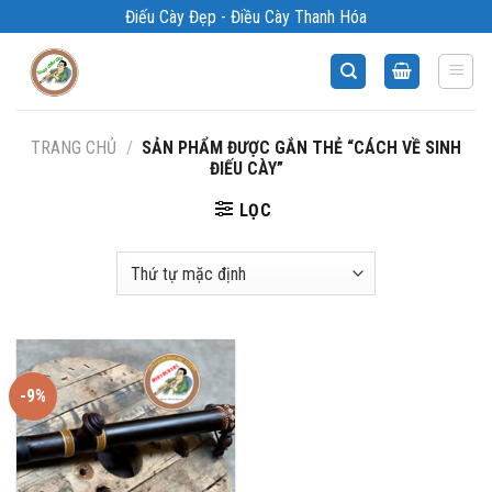
Bỏ
Điếu Cày Đẹp - Điều Cày Thanh Hóa
qua
nội
dung
TRANG CHỦ
/
SẢN PHẨM ĐƯỢC GẮN THẺ “CÁCH VỀ SINH
ĐIẾU CÀY”
LỌC
-9%