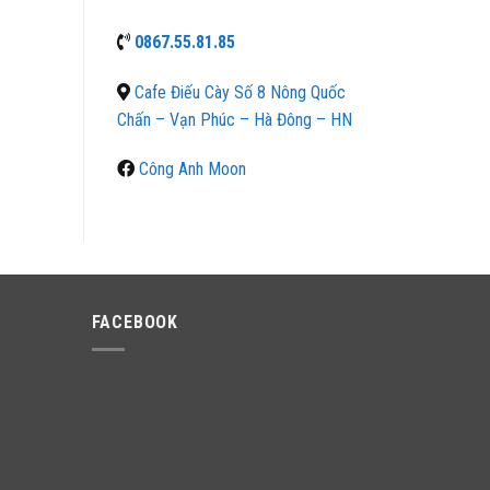
0867.55.81.85
Cafe Điếu Cày Số 8 Nông Quốc
Chấn – Vạn Phúc – Hà Đông – HN
Công Anh Moon
FACEBOOK