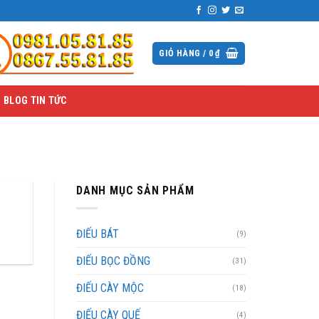
GIỎ HÀNG /
0
₫
BLOG TIN TỨC
DANH MỤC SẢN PHẨM
ĐIẾU BÁT
(9)
ĐIẾU BỌC ĐỒNG
(31)
ĐIẾU CÀY MỘC
(18)
ĐIẾU CÀY QUẾ
(4)