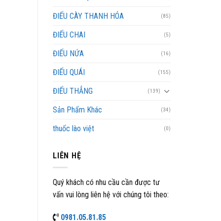
ĐIẾU CÀY THANH HÓA
(85)
ĐIẾU CHAI
(5)
ĐIẾU NỨA
(16)
ĐIẾU QUÁI
(155)
ĐIẾU THẲNG
(139)
Sản Phẩm Khác
(34)
thuốc lào việt
(0)
LIÊN HỆ
Quý khách có nhu cầu cần được tư
vấn vui lòng liên hệ với chúng tôi theo:
0981.05.81.85