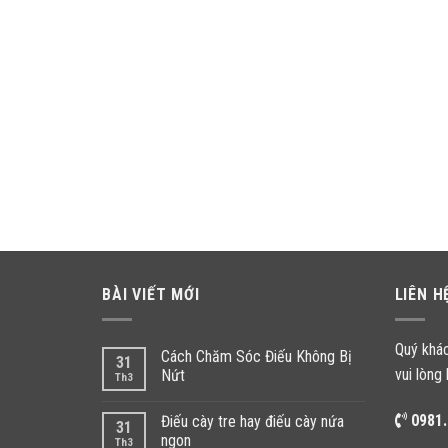
BÀI VIẾT MỚI
LIÊN H
Quý khá
Cách Chăm Sóc Điếu Không Bị
31
vui lòng 
Nứt
Th3
0981.
Điếu cày tre hay điếu cày nứa
31
ngon
Th3