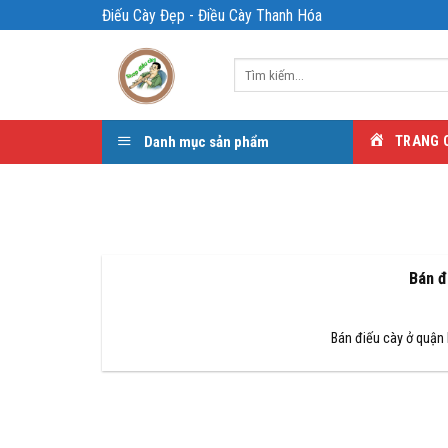
Bỏ
Điếu Cày Đẹp - Điều Cày Thanh Hóa
qua
nội
Tìm
dung
kiếm:
Danh mục sản phẩm
TRANG 
Bán đ
Bán điếu cày ở quận 