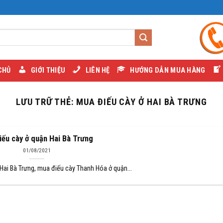
CHỦ
GIỚI THIỆU
LIÊN HỆ
HƯỚNG DẪN MUA HÀNG
LƯU TRỮ THẺ:
MUA ĐIẾU CÀY Ở HAI BÀ TRƯNG
iếu cày ở quận Hai Bà Trưng
01/08/2021
Hai Bà Trưng, mua điếu cày Thanh Hóa ở quận...