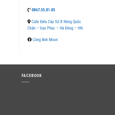
0867.55.81.85
Cafe Điếu Cày Số 8 Nông Quốc
Chấn – Vạn Phúc – Hà Đông – HN
Công Anh Moon
FACEBOOK