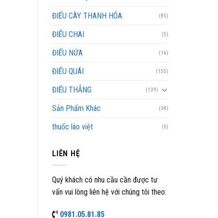
ĐIẾU CÀY THANH HÓA
(85)
ĐIẾU CHAI
(5)
ĐIẾU NỨA
(16)
ĐIẾU QUÁI
(155)
ĐIẾU THẲNG
(139)
Sản Phẩm Khác
(34)
thuốc lào việt
(0)
LIÊN HỆ
Quý khách có nhu cầu cần được tư
vấn vui lòng liên hệ với chúng tôi theo:
0981.05.81.85