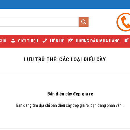
CHỦ
GIỚI THIỆU
LIÊN HỆ
HƯỚNG DẪN MUA HÀNG
LƯU TRỮ THẺ:
CÁC LOẠI ĐIẾU CÀY
Bán điếu cày đẹp giá rẻ
Bạn đang tìm địa chỉ bán điếu cày đẹp giá rẻ, bạn đang phân vân...