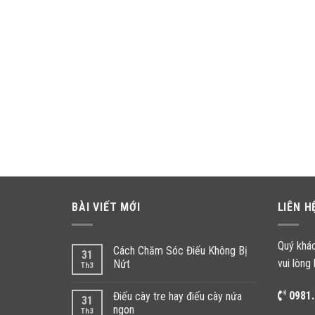
BÀI VIẾT MỚI
LIÊN H
Quý khá
Cách Chăm Sóc Điếu Không Bị
31
vui lòng 
Nứt
Th3
0981.
Điếu cày tre hay điếu cày nứa
31
ngon
Th3