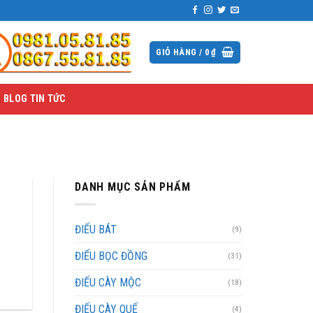
GIỎ HÀNG /
0
₫
BLOG TIN TỨC
DANH MỤC SẢN PHẨM
ĐIẾU BÁT
(9)
ĐIẾU BỌC ĐỒNG
(31)
ĐIẾU CÀY MỘC
(18)
ĐIẾU CÀY QUẾ
(4)