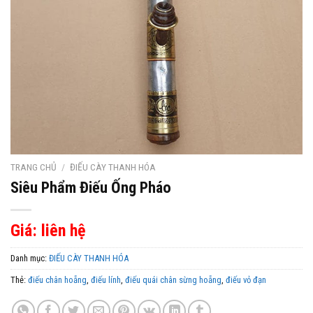
TRANG CHỦ
/
ĐIẾU CÀY THANH HÓA
Siêu Phẩm Điếu Ống Pháo
Giá: liên hệ
Danh mục:
ĐIẾU CÀY THANH HÓA
Thẻ:
điếu chân hoẵng
,
điếu lính
,
điếu quái chân sừng hoẵng
,
điếu vỏ đạn