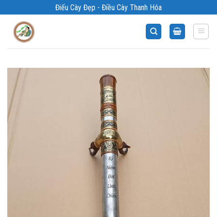
Bỏ
Điếu Cày Đẹp - Điều Cày Thanh Hóa
qua
nội
dung