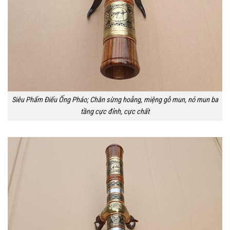
Siêu Phẩm Điếu Ống Pháo; Chân sừng hoẵng, miệng gỗ mun, nỏ mun ba
tầng cực đỉnh, cực chất