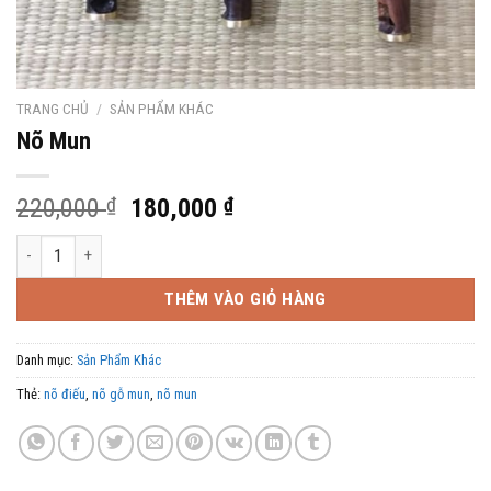
TRANG CHỦ
/
SẢN PHẨM KHÁC
Nõ Mun
Giá
Giá
220,000
₫
180,000
₫
gốc
hiện
Nõ Mun số lượng
là:
tại
220,000 ₫.
là:
THÊM VÀO GIỎ HÀNG
180,000 ₫.
Danh mục:
Sản Phẩm Khác
Thẻ:
nõ điếu
,
nõ gỗ mun
,
nõ mun