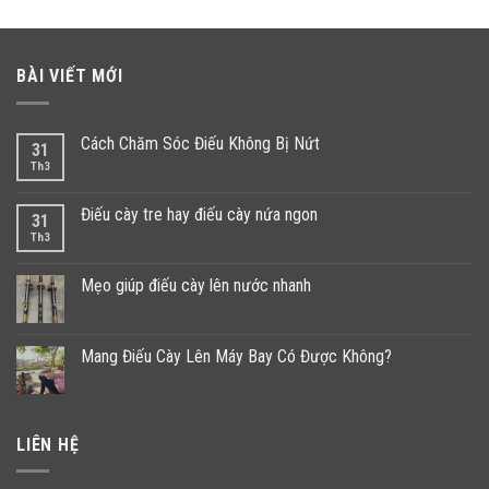
₫.
BÀI VIẾT MỚI
Cách Chăm Sóc Điếu Không Bị Nứt
31
Th3
Điếu cày tre hay điếu cày nứa ngon
31
Th3
Mẹo giúp điếu cày lên nước nhanh
Mang Điếu Cày Lên Máy Bay Có Được Không?
LIÊN HỆ