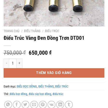
TRANG CHỦ
/
ĐIẾU THẲNG
/
ĐIẾU TRÚC
Điếu Trúc Vàng Đen Đồng Trơn DTD01
Giá
Giá
750,000
₫
650,000
₫
gốc
hiện
Điếu Trúc Vàng Đen Đồng Trơn DTD01 số lượng
là:
tại
750,000 ₫.
là:
THÊM VÀO GIỎ HÀNG
650,000 ₫.
Danh mục:
ĐIẾU BỌC ĐỒNG
,
ĐIẾU THẲNG
,
ĐIẾU TRÚC
Thẻ:
điếu bọc đồng
,
điếu cày bọc đồng
,
điếu trúc