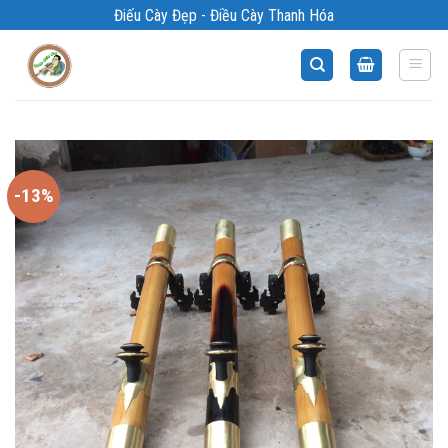
Bỏ
Điếu Cày Đẹp - Điều Cày Thanh Hóa
qua
nội
dung
-13%