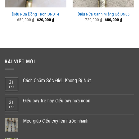
Điếu Nứa Đồng TRơn DND14
Điếu Nứa Xanh Miệng Gỗ DN05
Giá
Giá
Giá
Giá
650,000
₫
620,000
₫
720,000
₫
680,000
₫
gốc
hiện
gốc
hiện
là:
tại
là:
tại
650,000 ₫.
là:
720,000 ₫.
là:
000 ₫.
620,000 ₫.
680,000 ₫
BÀI VIẾT MỚI
Cách Chăm Sóc Điếu Không Bị Nứt
31
Th3
Điếu cày tre hay điếu cày nứa ngon
31
Th3
Mẹo giúp điếu cày lên nước nhanh