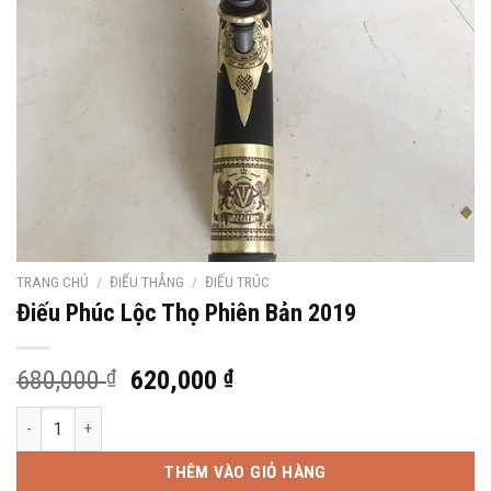
TRANG CHỦ
/
ĐIẾU THẲNG
/
ĐIẾU TRÚC
Điếu Phúc Lộc Thọ Phiên Bản 2019
Giá
Giá
680,000
₫
620,000
₫
gốc
hiện
Điếu Phúc Lộc Thọ Phiên Bản 2019 số lượng
là:
tại
680,000 ₫.
là:
THÊM VÀO GIỎ HÀNG
620,000 ₫.