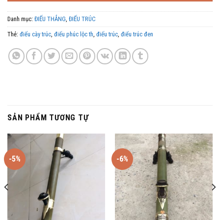
Danh mục:
ĐIẾU THẲNG
,
ĐIẾU TRÚC
Thẻ:
điếu cày trúc
,
điếu phúc lộc th
,
điếu trúc
,
điếu trúc đen
SẢN PHẨM TƯƠNG TỰ
-5%
-6%