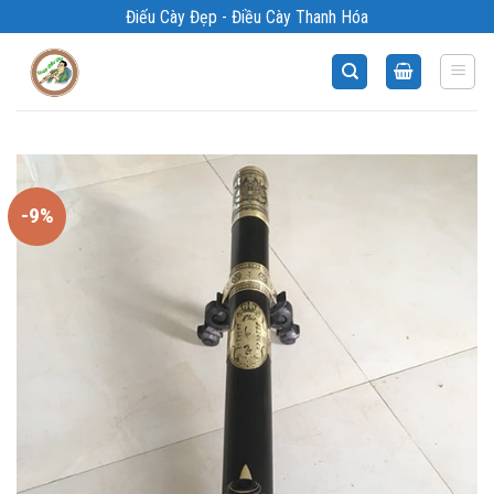
Bỏ
Điếu Cày Đẹp - Điều Cày Thanh Hóa
qua
nội
dung
-9%