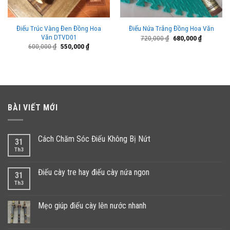
Điếu Trúc Vàng Đen Đồng Hoa
Điếu Nứa Trắng Đồng Hoa Văn
Văn DTVD01
Giá
Giá
720,000
₫
680,000
₫
gốc
hiện
Giá
Giá
600,000
₫
550,000
₫
là:
tại
gốc
hiện
720,000 ₫.
là:
là:
tại
000 ₫.
680,000 ₫
600,000 ₫.
là:
550,000 ₫.
BÀI VIẾT MỚI
Cách Chăm Sóc Điếu Không Bị Nứt
31
Th3
Điếu cày tre hay điếu cày nứa ngon
31
Th3
Mẹo giúp điếu cày lên nước nhanh