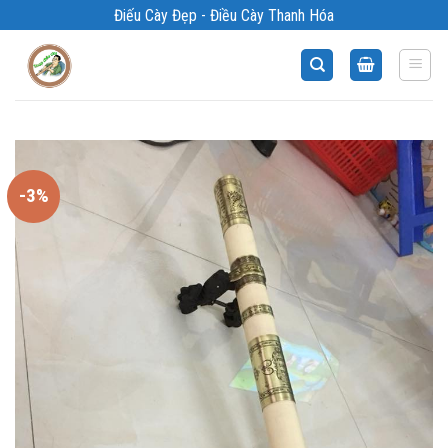
Bỏ
Điếu Cày Đẹp - Điều Cày Thanh Hóa
qua
nội
dung
-3%