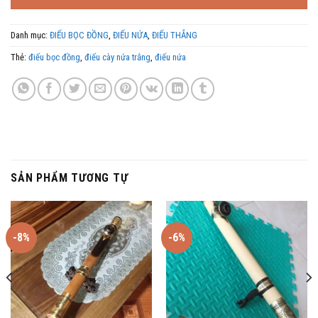
780,000 ₫.
Danh mục:
ĐIẾU BỌC ĐỒNG
,
ĐIẾU NỨA
,
ĐIẾU THẲNG
Thẻ:
điếu bọc đồng
,
điếu cày nứa trắng
,
điếu nứa
SẢN PHẨM TƯƠNG TỰ
-8%
-6%