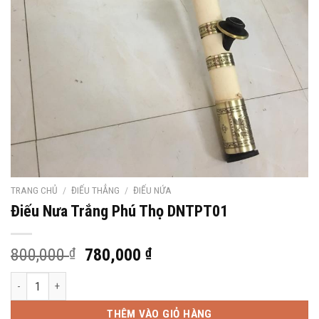
TRANG CHỦ
/
ĐIẾU THẲNG
/
ĐIẾU NỨA
Điếu Nưa Trắng Phú Thọ DNTPT01
Giá
Giá
800,000
₫
780,000
₫
gốc
hiện
Điếu Nưa Trắng Phú Thọ DNTPT01 số lượng
là:
tại
800,000 ₫.
là:
THÊM VÀO GIỎ HÀNG