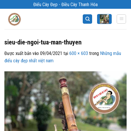
Bỏ
Điếu Cày Đẹp - Điều Cày Thanh Hóa
qua
nội
dung
sieu-die-ngoi-tua-man-thuyen
Được xuất bản vào
09/04/2021
tại
600 × 603
trong
Những mẫu
điếu cày đẹp nhất việt nam