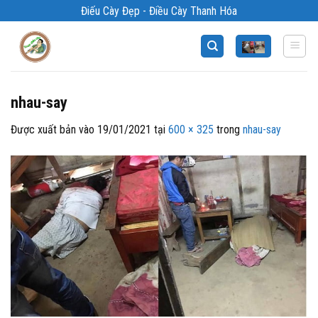
Bỏ
Điếu Cày Đẹp - Điều Cày Thanh Hóa
qua
nội
dung
nhau-say
Được xuất bản vào
19/01/2021
tại
600 × 325
trong
nhau-say