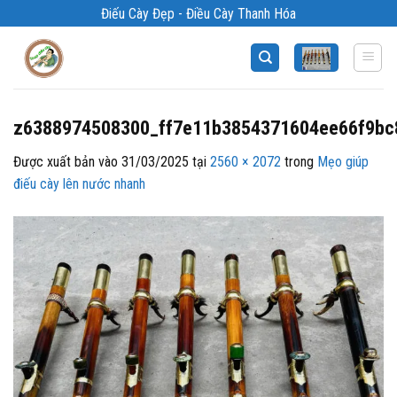
Bỏ
Điếu Cày Đẹp - Điều Cày Thanh Hóa
qua
nội
dung
z6388974508300_ff7e11b3854371604ee66f9bc
Được xuất bản vào
31/03/2025
tại
2560 × 2072
trong
Mẹo giúp
điếu cày lên nước nhanh