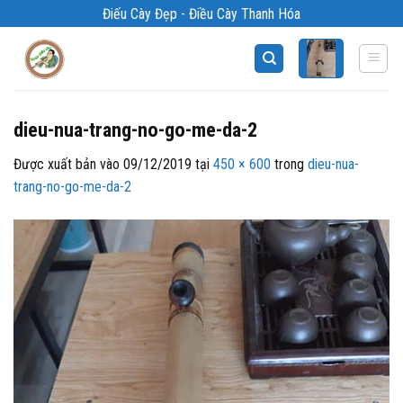
Bỏ
Điếu Cày Đẹp - Điều Cày Thanh Hóa
qua
nội
dung
dieu-nua-trang-no-go-me-da-2
Được xuất bản vào
09/12/2019
tại
450 × 600
trong
dieu-nua-
trang-no-go-me-da-2