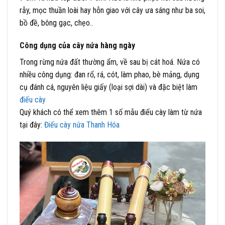
rẫy, mọc thuần loài hay hỗn giao với cây ưa sáng như ba soi,
bồ đề, bông gạc, chẹo..
Công dụng của cây nứa hàng ngày
Trong rừng nứa đất thường ẩm, về sau bị cát hoá. Nứa có
nhiều công dụng: đan rổ, rá, cót, làm phao, bè mảng, dụng
cụ đánh cá, nguyên liệu giấy (loại sợi dài) và đặc biệt làm
điếu cày
Quý khách có thể xem thêm 1 số mẫu điếu cày làm từ nứa
tại đây:
Điếu cày nứa Thanh Hóa