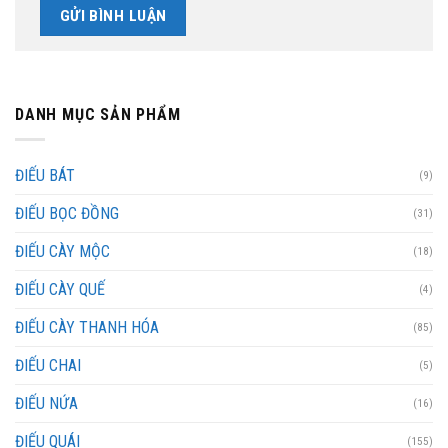
DANH MỤC SẢN PHẨM
ĐIẾU BÁT
(9)
ĐIẾU BỌC ĐỒNG
(31)
ĐIẾU CÀY MỘC
(18)
ĐIẾU CÀY QUẾ
(4)
ĐIẾU CÀY THANH HÓA
(85)
ĐIẾU CHAI
(5)
ĐIẾU NỨA
(16)
ĐIẾU QUÁI
(155)