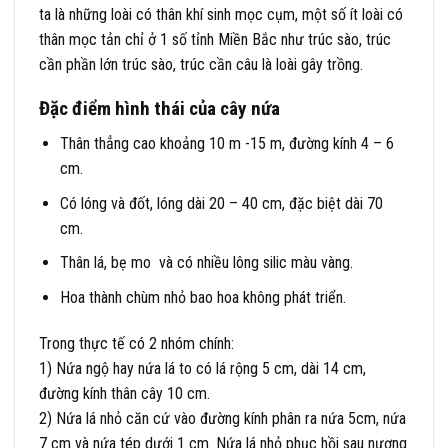
ta là những loài có thân khí sinh mọc cụm, một số ít loài có
thân mọc tản chỉ ở 1 số tỉnh Miền Bắc như trúc sào, trúc
cần phần lớn trúc sào, trúc cần câu là loài gây trồng.
Đặc điểm hình thái của cây nứa
Thân thẳng cao khoảng 10 m -15 m, đường kính 4 – 6
cm.
Có lóng và đốt, lóng dài 20 – 40 cm, đặc biệt dài 70
cm.
Thân lá, bẹ mo và có nhiều lông silic màu vàng.
Hoa thành chùm nhỏ bao hoa không phát triển.
Trong thực tế có 2 nhóm chính:
1) Nứa ngộ hay nứa lá to có lá rộng 5 cm, dài 14 cm,
đường kính thân cây 10 cm.
2) Nứa lá nhỏ căn cứ vào đường kính phân ra nứa 5cm, nứa
7 cm và nứa tép dưới 1 cm. Nứa lá nhỏ phục hồi sau nương