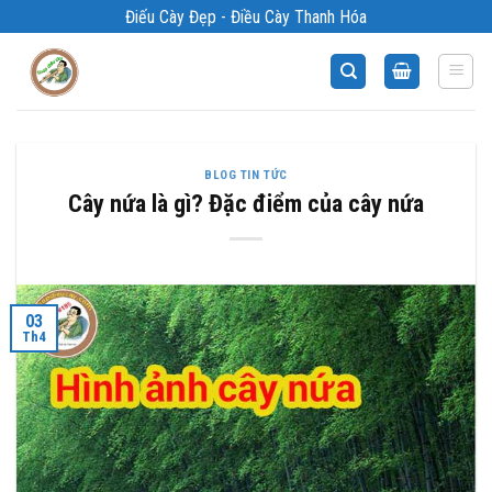
Bỏ
Điếu Cày Đẹp - Điều Cày Thanh Hóa
qua
nội
dung
BLOG TIN TỨC
Cây nứa là gì? Đặc điểm của cây nứa
03
Th4