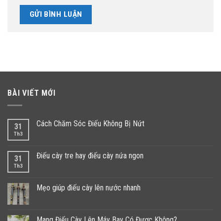
BÀI VIẾT MỚI
Cách Chăm Sóc Điếu Không Bị Nứt
31
Th3
Điếu cày tre hay điếu cày nứa ngon
31
Th3
Mẹo giúp điếu cày lên nước nhanh
Mang Điếu Cày Lên Máy Bay Có Được Không?