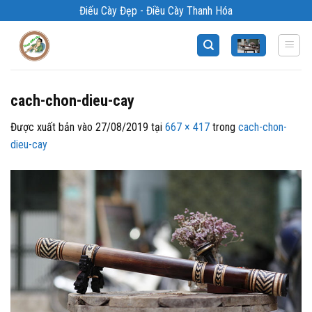
Bỏ
Điếu Cày Đẹp - Điều Cày Thanh Hóa
qua
nội
dung
cach-chon-dieu-cay
Được xuất bản vào
27/08/2019
tại
667 × 417
trong
cach-chon-
dieu-cay