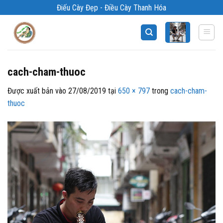
Bỏ
Điếu Cày Đẹp - Điều Cày Thanh Hóa
qua
nội
dung
cach-cham-thuoc
Được xuất bản vào
27/08/2019
tại
650 × 797
trong
cach-cham-
thuoc