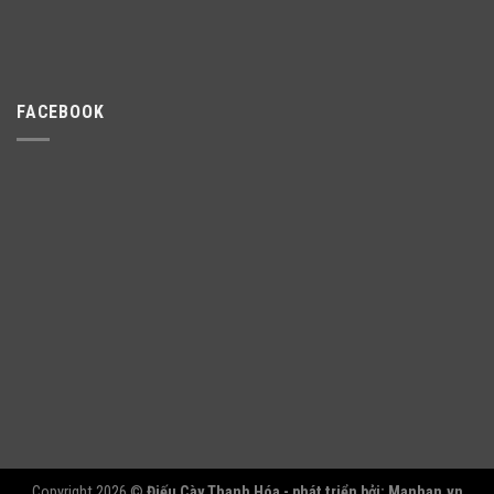
FACEBOOK
Copyright 2026 ©
Điếu Cày Thanh Hóa - phát triển bởi:
Manhan.vn