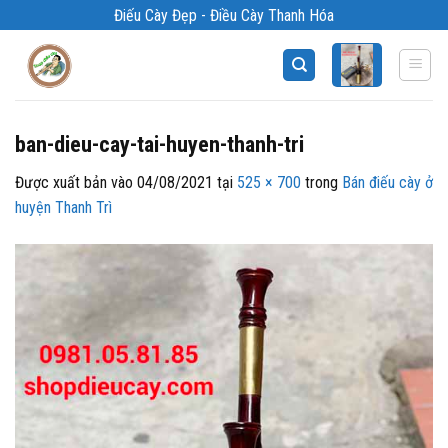
Bỏ
Điếu Cày Đẹp - Điều Cày Thanh Hóa
qua
nội
dung
ban-dieu-cay-tai-huyen-thanh-tri
Được xuất bản vào
04/08/2021
tại
525 × 700
trong
Bán điếu cày ở
huyện Thanh Trì