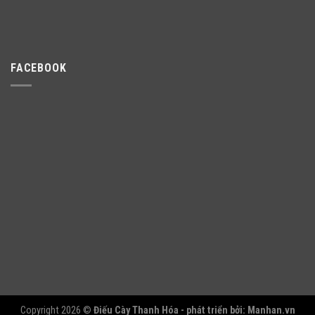
FACEBOOK
Copyright 2026 ©
Điếu Cày Thanh Hóa - phát triển bởi:
Manhan.vn