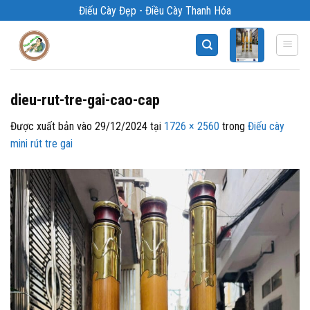
Bỏ
Điếu Cày Đẹp - Điều Cày Thanh Hóa
qua
nội
dung
dieu-rut-tre-gai-cao-cap
Được xuất bản vào
29/12/2024
tại
1726 × 2560
trong
Điếu cày
mini rút tre gai