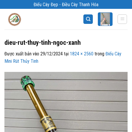
Bỏ
Điếu Cày Đẹp - Điều Cày Thanh Hóa
qua
nội
dung
dieu-rut-thuy-tinh-ngoc-xanh
Được xuất bản vào
29/12/2024
tại
1824 × 2560
trong
Điếu Cày
Mini Rút Thủy Tinh