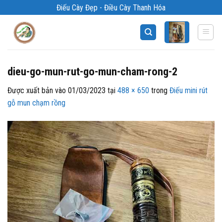
Bỏ
Điếu Cày Đẹp - Điều Cày Thanh Hóa
qua
nội
dung
dieu-go-mun-rut-go-mun-cham-rong-2
Được xuất bản vào
01/03/2023
tại
488 × 650
trong
Điếu mini rút
gỗ mun chạm rồng