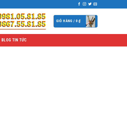
GIỎ HÀNG /
0
₫
BLOG TIN TỨC