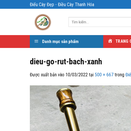
Bỏ
Điếu Cày Đẹp - Điều Cày Thanh Hóa
qua
nội
Tìm
dung
kiếm:
Danh mục sản phẩm
TRANG 
dieu-go-rut-bach-xanh
Được xuất bản vào
10/03/2022
tại
500 × 667
trong
Đi