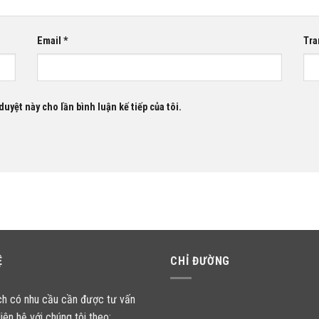
Email
*
Tra
duyệt này cho lần bình luận kế tiếp của tôi.
Ệ
CHỈ ĐƯỜNG
ch có nhu cầu cần được tư vấn
liên hệ với chúng tôi theo: