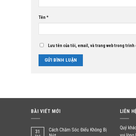
Tên
*
Lưu tên của tôi, email, và trang web trong trình 
BÀI VIẾT MỚI
LIÊN H
Quý khá
Cách Chăm Sóc Điếu Không Bị
31
vui lòng 
Nứt