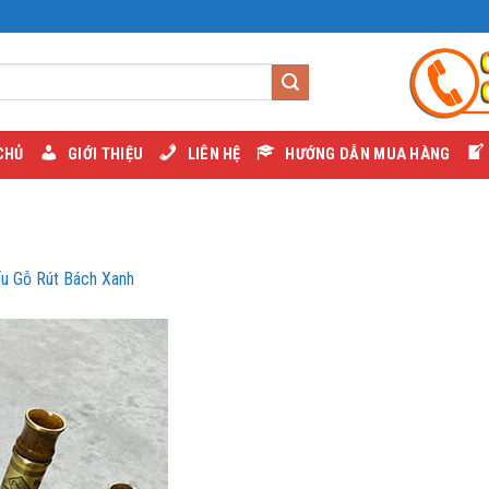
CHỦ
GIỚI THIỆU
LIÊN HỆ
HƯỚNG DẪN MUA HÀNG
ếu Gỗ Rút Bách Xanh