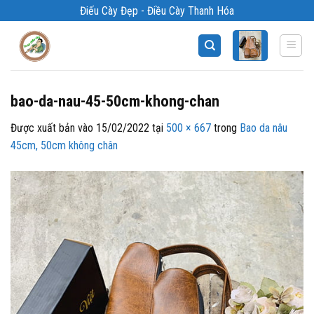
Bỏ
Điếu Cày Đẹp - Điều Cày Thanh Hóa
qua
nội
dung
bao-da-nau-45-50cm-khong-chan
Được xuất bản vào
15/02/2022
tại
500 × 667
trong
Bao da nâu
45cm, 50cm không chân