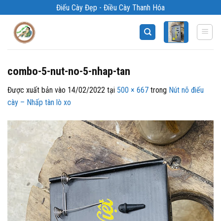
Bỏ
Điếu Cày Đẹp - Điều Cày Thanh Hóa
qua
nội
dung
combo-5-nut-no-5-nhap-tan
Được xuất bản vào
14/02/2022
tại
500 × 667
trong
Nút nõ điếu
cày – Nhấp tàn lò xo