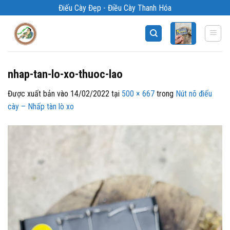
Bỏ
Điếu Cày Đẹp - Điều Cày Thanh Hóa
qua
nội
dung
nhap-tan-lo-xo-thuoc-lao
Được xuất bản vào
14/02/2022
tại
500 × 667
trong
Nút nõ điếu
cày – Nhấp tàn lò xo