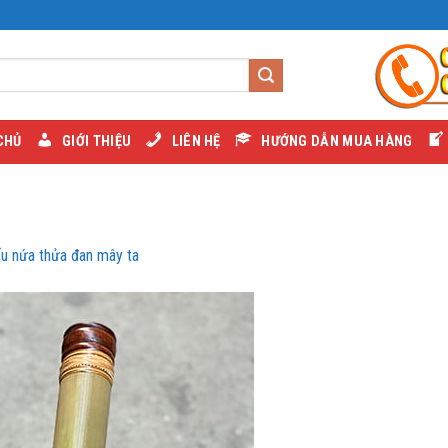
CHỦ
GIỚI THIỆU
LIÊN HỆ
HƯỚNG DẪN MUA HÀNG
ếu nứa thửa đan mây ta