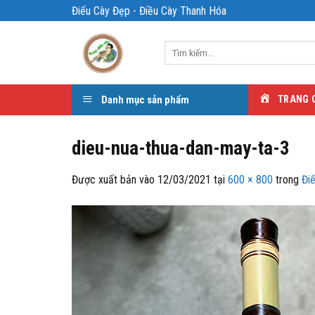
Bỏ
Điếu Cày Đẹp - Điều Cày Thanh Hóa
qua
nội
Tìm
dung
kiếm:
Danh mục sản phẩm
TRANG 
dieu-nua-thua-dan-may-ta-3
Được xuất bản vào
12/03/2021
tại
600 × 800
trong
Đi