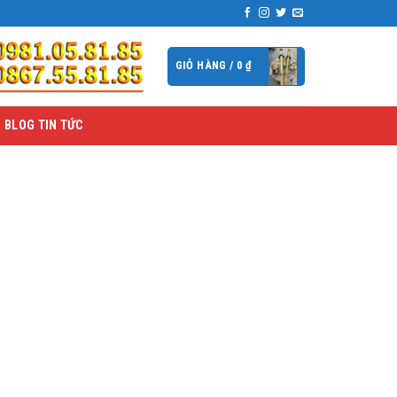
GIỎ HÀNG /
0
₫
BLOG TIN TỨC