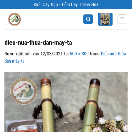
Bỏ
Điếu Cày Đẹp - Điều Cày Thanh Hóa
qua
nội
dung
dieu-nua-thua-dan-may-ta
Được xuất bản vào
12/03/2021
tại
600 × 800
trong
Điếu nứa thửa
đan mây ta