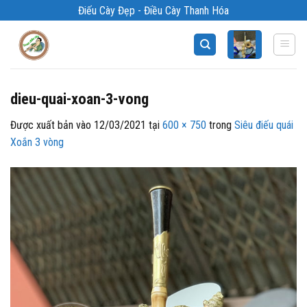
Bỏ
Điếu Cày Đẹp - Điều Cày Thanh Hóa
qua
nội
dung
dieu-quai-xoan-3-vong
Được xuất bản vào
12/03/2021
tại
600 × 750
trong
Siêu điếu quái
Xoắn 3 vòng