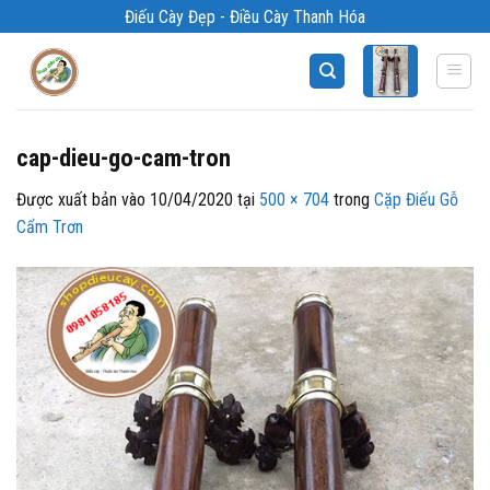
Bỏ
Điếu Cày Đẹp - Điều Cày Thanh Hóa
qua
nội
dung
cap-dieu-go-cam-tron
Được xuất bản vào
10/04/2020
tại
500 × 704
trong
Cặp Điếu Gỗ
Cẩm Trơn