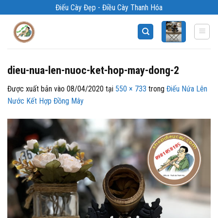
Bỏ
Điếu Cày Đẹp - Điều Cày Thanh Hóa
qua
nội
dung
dieu-nua-len-nuoc-ket-hop-may-dong-2
Được xuất bản vào
08/04/2020
tại
550 × 733
trong
Điếu Nứa Lên
Nước Kết Hợp Đồng Mây