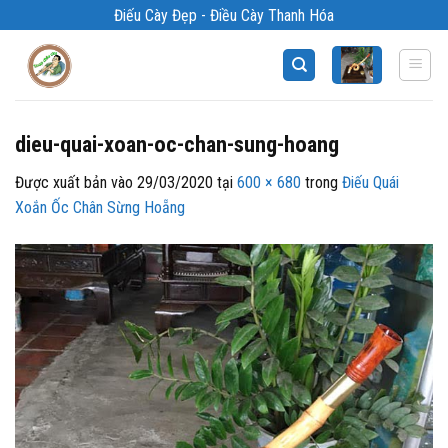
Bỏ
Điếu Cày Đẹp - Điều Cày Thanh Hóa
qua
nội
dung
dieu-quai-xoan-oc-chan-sung-hoang
Được xuất bản vào
29/03/2020
tại
600 × 680
trong
Điếu Quái
Xoắn Ốc Chân Sừng Hoẵng