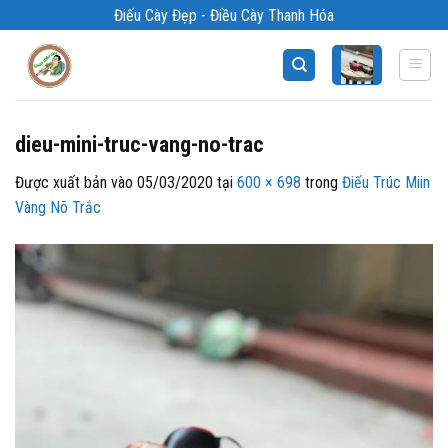
Bỏ
Điếu Cày Đẹp - Điều Cày Thanh Hóa
qua
nội
dung
dieu-mini-truc-vang-no-trac
Được xuất bản vào
05/03/2020
tại
600 × 698
trong
Điếu Trúc Miin
Vàng Nõ Trắc