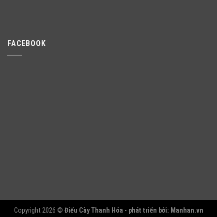
FACEBOOK
Copyright 2026 ©
Điếu Cày Thanh Hóa - phát triển bởi:
Manhan.vn