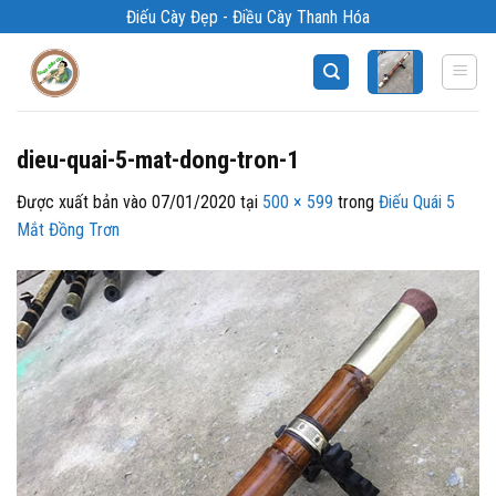
Bỏ
Điếu Cày Đẹp - Điều Cày Thanh Hóa
qua
nội
dung
dieu-quai-5-mat-dong-tron-1
Được xuất bản vào
07/01/2020
tại
500 × 599
trong
Điếu Quái 5
Mắt Đồng Trơn