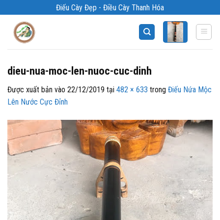
Bỏ
Điếu Cày Đẹp - Điều Cày Thanh Hóa
qua
nội
dung
dieu-nua-moc-len-nuoc-cuc-dinh
Được xuất bản vào
22/12/2019
tại
482 × 633
trong
Điếu Nứa Mộc
Lên Nước Cực Đỉnh