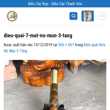
Bỏ
Điếu Cày Đẹp - Điều Cày Thanh Hóa
qua
nội
dung
dieu-quai-7-mat-no-mun-3-tang
Được xuất bản vào
13/12/2019
tại
500 × 667
trong
Điếu quái Nứa
Nõ Mun 3 Tầng