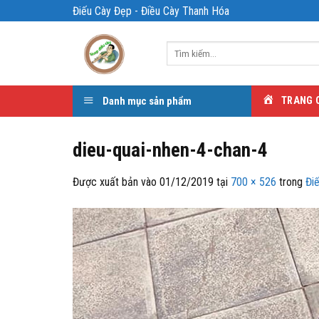
Bỏ
Điếu Cày Đẹp - Điều Cày Thanh Hóa
qua
nội
Tìm
dung
kiếm:
Danh mục sản phẩm
TRANG 
dieu-quai-nhen-4-chan-4
Được xuất bản vào
01/12/2019
tại
700 × 526
trong
Đi