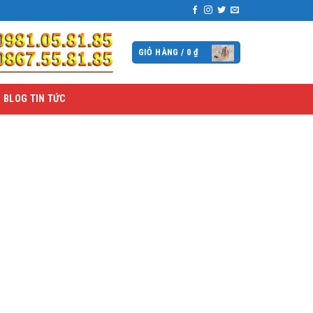
GIỎ HÀNG /
0
₫
BLOG TIN TỨC