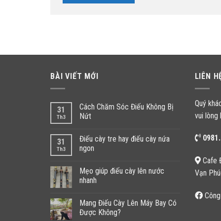
BÀI VIẾT MỚI
LIÊN H
Quý khá
Cách Chăm Sóc Điếu Không Bị
31
vui lòng 
Nứt
Th3
0981.
Điếu cày tre hay điếu cày nứa
31
ngon
Th3
Cafe 
Mẹo giúp điếu cày lên nước
Vạn Phú
nhanh
Công
Mang Điếu Cày Lên Máy Bay Có
Được Không?