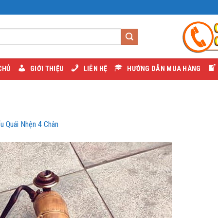
CHỦ
GIỚI THIỆU
LIÊN HỆ
HƯỚNG DẪN MUA HÀNG
ếu Quái Nhện 4 Chân