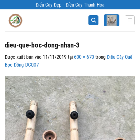
Bỏ
Điếu Cày Đẹp - Điều Cày Thanh Hóa
qua
nội
dung
dieu-que-boc-dong-nhan-3
Được xuất bản vào
11/11/2019
tại
600 × 670
trong
Điếu Cày Quế
Bọc Đồng DCQ07